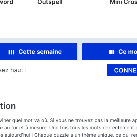
sword
Outspell
Mini Cro
Cette semaine
Ce mo
sez haut !
CONNE
tion
iner quel mot va où. Si vous ne trouvez pas la meilleure a
ie au fur et à mesure. Une fois tous les mots correctement 
 aujourd'hui ! Chaque puzzle a un thème unique, ce qui ren