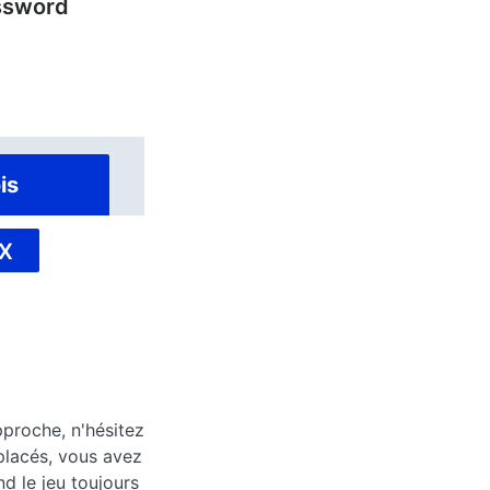
ssword
is
X
pproche, n'hésitez
placés, vous avez
d le jeu toujours