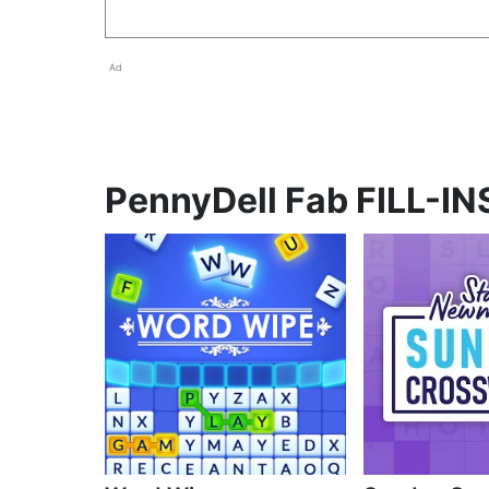
Ad
PennyDell Fab FILL-IN