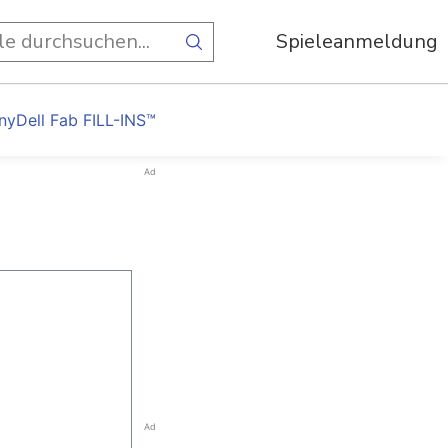
Spieleanmeldung
nyDell Fab FILL-INS™
Ad
Ad