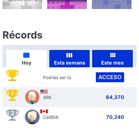
Récords
Hoy
Esta semana
Este mes
ACCESO
Podrías ser tú
1
84,370
ARK
2
70,240
CatB56