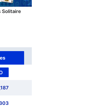
 Solitaire
es
O
,187
,303