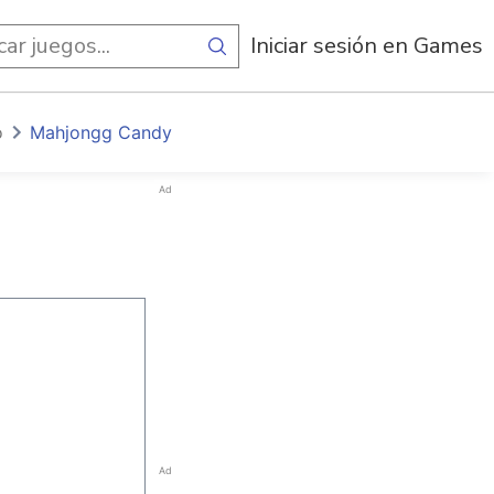
egos
Iniciar sesión en Games
o
Mahjongg Candy
Ad
Ad