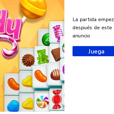
la partida empezará
después de este
anuncio
Juega