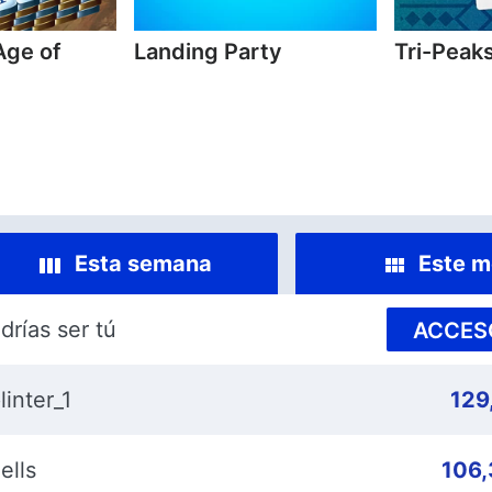
Age of
Landing Party
Tri-Peaks
Esta semana
Este m
drías ser tú
ACCES
linter_1
129
ells
106