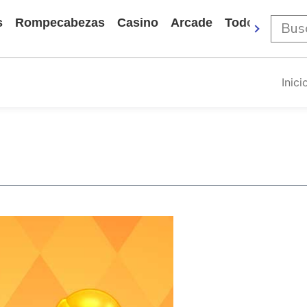
s
Rompecabezas
Casino
Arcade
Todos Los Ju
Inici