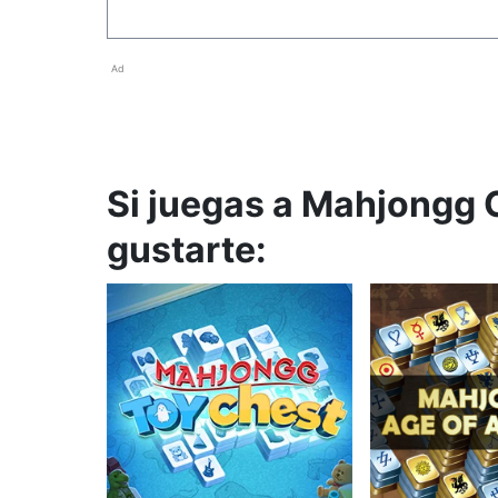
Ad
Si juegas a Mahjongg 
gustarte: