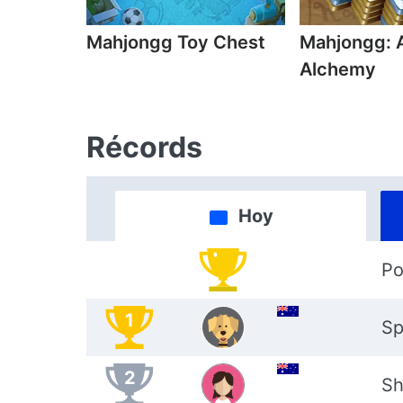
Mahjongg Toy Chest
Mahjongg: 
Alchemy
Récords
Hoy
Po
1
Sp
2
Sh