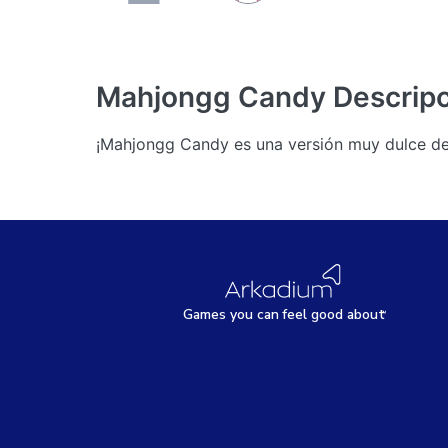
Mahjongg Candy
Descrip
¡Mahjongg Candy es una versión muy dulce del
Games
y
ou can
f
eel good about