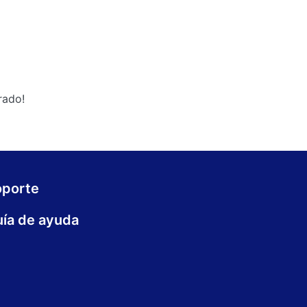
rado!
oporte
ía de ayuda